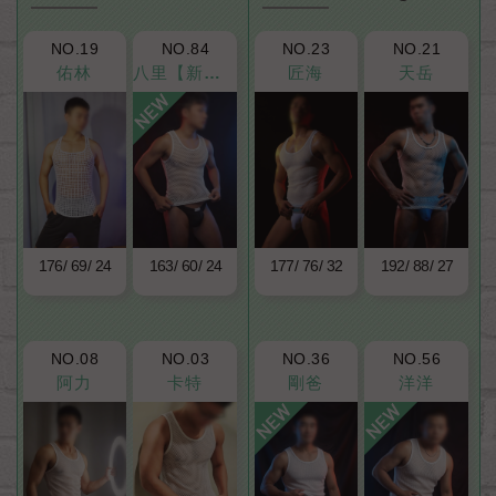
NO.19
NO.84
NO.23
NO.21
佑林
八里【新人上線】
匠海
天岳
176
69
24
163
60
24
177
76
32
192
88
27
NO.08
NO.03
NO.36
NO.56
阿力
卡特
剛爸
洋洋