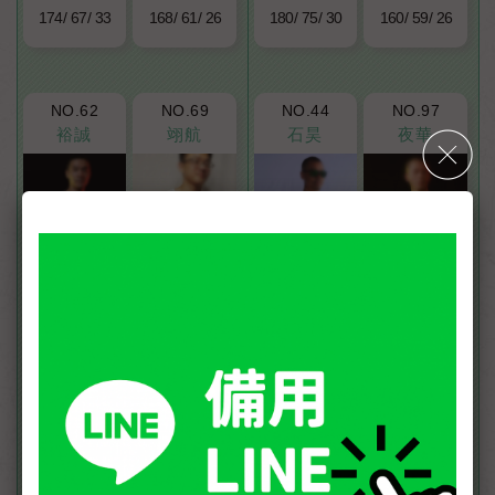
174
67
33
168
61
26
180
75
30
160
59
26
NO.62
NO.69
NO.44
NO.97
裕誠
翊航
石昊
夜華
174
77
30
170
77
42
177
80
35
170
67
31
NO.25
NO.58
NO.11
NO.60
奈特
龍軍【高雄→台南】
米修
學哲