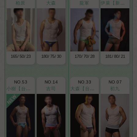
柏原
大森
龍軍
伊萊【新人上線】
165
50
23
180
75
30
170
70
28
181
80
21
NO.53
NO.14
NO.33
NO.07
小樹【台北→台南】
吉司
大森【台南→高雄】
初九