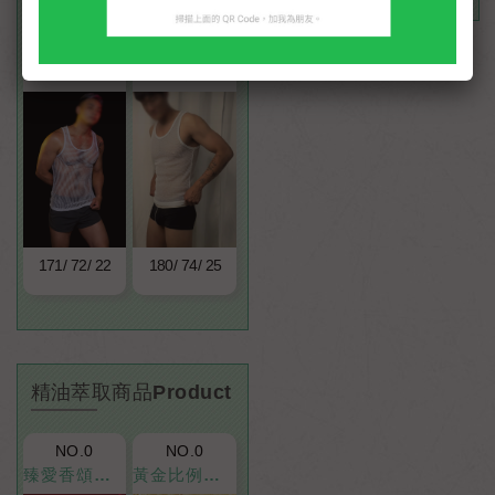
NO.12
NO.88
毛森
宗介
171
72
22
180
74
25
精油萃取商品Product
NO.0
NO.0
臻愛香頌精萃油
黃金比例精萃油