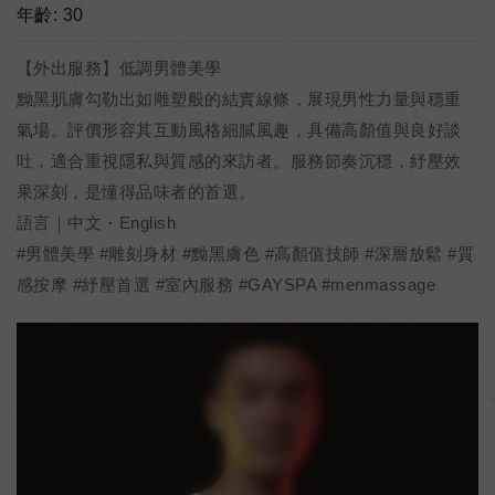
年齡: 30
【外出服務】低調男體美學
黝黑肌膚勾勒出如雕塑般的結實線條，展現男性力量與穩重
氣場。評價形容其互動風格細膩風趣，具備高顏值與良好談
吐，適合重視隱私與質感的來訪者。服務節奏沉穩，紓壓效
果深刻，是懂得品味者的首選。
語言｜中文・English
#男體美學 #雕刻身材 #黝黑膚色 #高顏值技師 #深層放鬆 #質
感按摩 #紓壓首選 #室內服務 #GAYSPA #menmassage