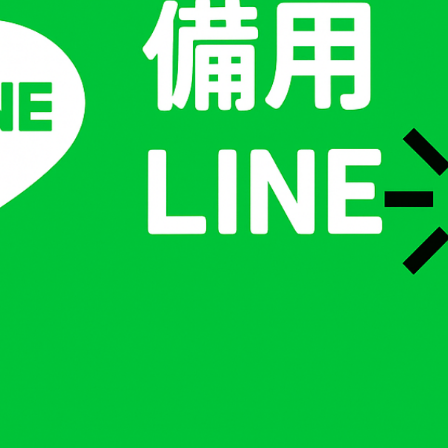
星期
開始
WD
Sta
四)
22
五)
22
六)
13
日)
20
一)
20
二)
20
三)
13
四)
20
五)
20