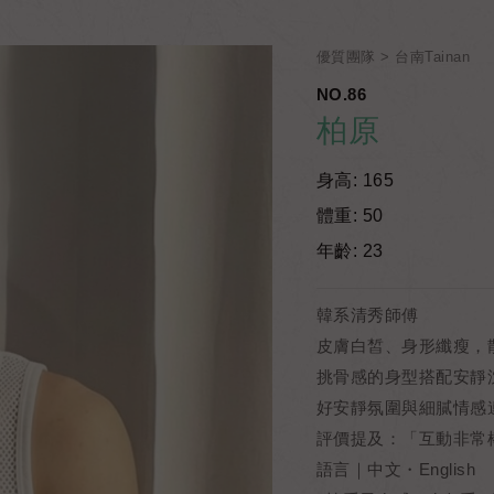
優質團隊
台南Tainan
NO.86
柏原
身高: 165
體重: 50
年齡: 23
韓系清秀師傅
皮膚白皙、身形纖瘦，
挑骨感的身型搭配安靜
好安靜氛圍與細膩情感
評價提及：「互動非常
語言｜中文・English