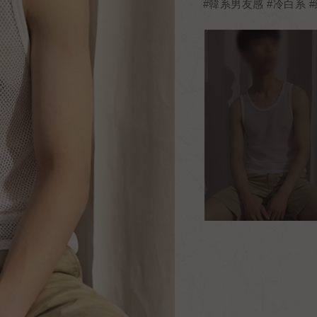
#韓系男友感 #冷白系 #