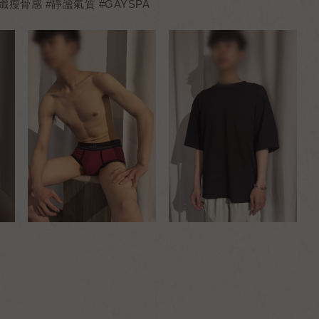
纖瘦骨感 #靜謐氣質 #GAYSPA