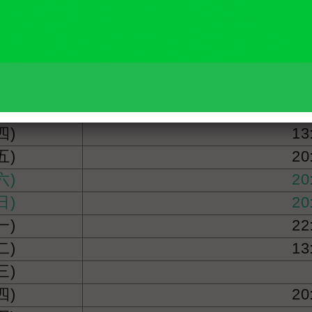
六)
13
日)
13
一)
22
二)
13
三)
22
四)
13
五)
20
六)
20
日)
20
一)
22
二)
13
三)
四)
20